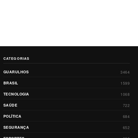
CATEGORIAS
GUARULHOS
3464
BRASIL
1599
TECNOLOGIA
1068
SAÚDE
722
POLÍTICA
684
SEGURANÇA
652