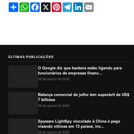
Share
WhatsApp
Facebook
X
Pinterest
Telegram
LinkedIn
Email
ÚLTIMAS PUBLICAÇÕES
O Google diz que hackers estão ligando para
funcionários de empresas financ...
06 de agosto de 2026
Balança comercial de julho tem superávit de US$
7 bilhões
06 de agosto de 2026
Spyware LightSpy vinculado à China é pego
visando vítimas em 13 países, inc...
06 de agosto de 2026