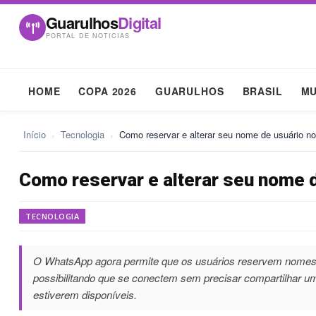
Guarulhos
Digital
PORTAL DE NOTICIAS
HOME
COPA 2026
GUARULHOS
BRASIL
M
Início
›
Tecnologia
›
Como reservar e alterar seu nome de usuário 
Como reservar e alterar seu nome 
TECNOLOGIA
O WhatsApp agora permite que os usuários reservem nomes 
possibilitando que se conectem sem precisar compartilhar 
estiverem disponíveis.