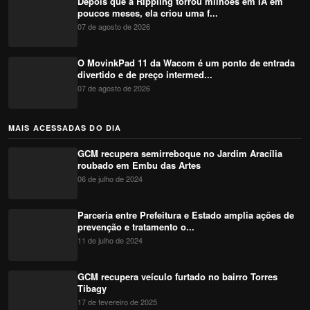
Depois que a Rippling torrou milhões em IA em
poucos meses, ela criou uma f...
07 de agosto de 2026
O MovinkPad 11 da Wacom é um ponto de entrada
divertido e de preço intermed...
07 de agosto de 2026
MAIS ACESSADAS DO DIA
GCM recupera semirreboque no Jardim Aracília
roubado em Embu das Artes
06 de julho de 2024
Parceria entre Prefeitura e Estado amplia ações de
prevenção e tratamento o...
11 de julho de 2024
GCM recupera veículo furtado no bairro Torres
Tibagy
17 de fevereiro de 2025