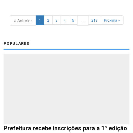
« Anterior
1
2
3
4
5
...
218
Proxima »
POPULARES
Prefeitura recebe inscrições para a 1ª edição