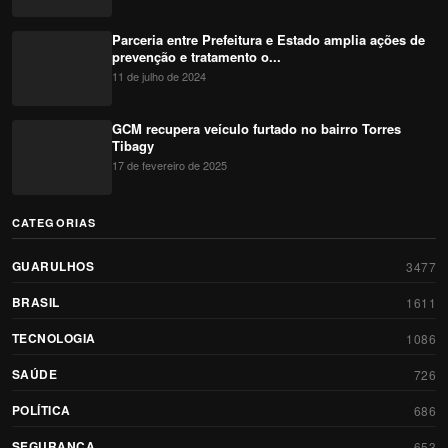
Parceria entre Prefeitura e Estado amplia ações de
prevenção e tratamento o...
11 de julho de 2024
GCM recupera veículo furtado no bairro Torres
Tibagy
17 de fevereiro de 2025
CATEGORIAS
GUARULHOS
3477
BRASIL
1611
TECNOLOGIA
1086
SAÚDE
726
POLÍTICA
686
SEGURANÇA
653