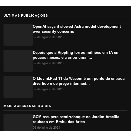
ÚLTIMAS PUBLICAÇÕES
OpenAI says it slowed Astra model development
over security concerns
07 de agosto de 2026
Depois que a Rippling torrou milhões em IA em
poucos meses, ela criou uma f...
07 de agosto de 2026
O MovinkPad 11 da Wacom é um ponto de entrada
divertido e de preço intermed...
07 de agosto de 2026
MAIS ACESSADAS DO DIA
GCM recupera semirreboque no Jardim Aracília
roubado em Embu das Artes
06 de julho de 2024