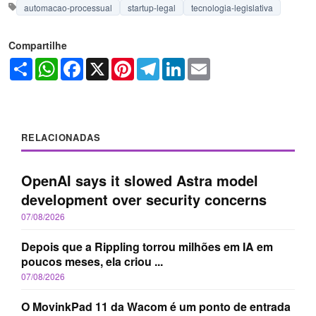
automacao-processual
startup-legal
tecnologia-legislativa
Compartilhe
Share
WhatsApp
Facebook
X
Pinterest
Telegram
LinkedIn
Email
RELACIONADAS
OpenAI says it slowed Astra model
development over security concerns
07/08/2026
Depois que a Rippling torrou milhões em IA em
poucos meses, ela criou ...
07/08/2026
O MovinkPad 11 da Wacom é um ponto de entrada