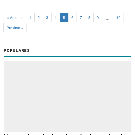
« Anterior
1
2
3
4
5
6
7
8
9
...
19
Proxima »
POPULARES