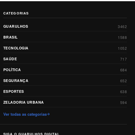
CATEGORIAS
GUARULHOS
3462
BRASIL
1588
TECNOLOGIA
1052
SAÚDE
717
POLÍTICA
684
SEGURANÇA
652
ESPORTES
638
ZELADORIA URBANA
594
Ver todas as categorias
SIGA O GUARULHOS DIGITAL