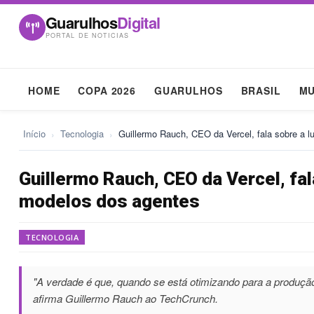
Guarulhos
Digital
PORTAL DE NOTICIAS
HOME
COPA 2026
GUARULHOS
BRASIL
M
Início
›
Tecnologia
›
Guillermo Rauch, CEO da Vercel, fala sobre a l
Guillermo Rauch, CEO da Vercel, fal
modelos dos agentes
TECNOLOGIA
"A verdade é que, quando se está otimizando para a produç
afirma Guillermo Rauch ao TechCrunch.