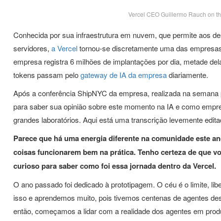
Vercel CEO Guillermo Rauch on the 
Conhecida por sua infraestrutura em nuvem, que permite aos de
servidores,
a Vercel
tornou-se discretamente uma das empresas 
empresa registra 6 milhões de implantações por dia, metade dela
tokens passam pelo
gateway de IA da empresa
diariamente.
Após a conferência ShipNYC da empresa, realizada na semana
para saber sua opinião sobre este momento na IA e como emp
grandes laboratórios. Aqui está uma transcrição levemente edita
Parece que há uma energia diferente na comunidade este a
coisas funcionarem bem na prática. Tenho certeza de que vo
curioso para saber como foi essa jornada dentro da Vercel.
O ano passado foi dedicado à prototipagem. O céu é o limite, li
isso e aprendemos muito, pois tivemos centenas de agentes de
então, começamos a lidar com a realidade dos agentes em prod