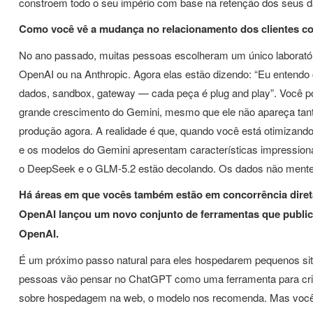
constroem todo o seu império com base na retenção dos seus d
Como você vê a mudança no relacionamento dos clientes co
No ano passado, muitas pessoas escolheram um único laboratór
OpenAI ou na Anthropic. Agora elas estão dizendo: “Eu entendo
dados, sandbox, gateway — cada peça é plug and play”. Você p
grande crescimento do Gemini, mesmo que ele não apareça tant
produção agora. A realidade é que, quando você está otimizand
e os modelos do Gemini apresentam características impression
o DeepSeek e o GLM-5.2 estão decolando. Os dados não ment
Há áreas em que vocês também estão em concorrência direta
OpenAI lançou um novo conjunto de ferramentas que public
OpenAI.
É um próximo passo natural para eles hospedarem pequenos sit
pessoas vão pensar no ChatGPT como uma ferramenta para criar
sobre hospedagem na web, o modelo nos recomenda. Mas você 