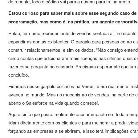
de repente, todo o código vai para a nuvem para treinamento.
Estou curioso para saber mais sobre esse segundo caso de
programação, mas como é, na prática, um agente corporativ
Então, tem uma representante de vendas sentada ali [no escritóri
expandir as contas existentes. O gargalo para pessoas como ela 
construir relacionamentos, e sim os dados. “Não consigo enten
cinco contas que adicionaram mais licenças nas últimas duas se
fazer essa pergunta no passado. Precisava esperar até que um p
concluído.
Ficamos nesse gargalo por anos na Vercel, e era realmente fru
avança no mundo. Mas no mecanismo de vendas, na parte de eng
aberto o Salesforce na vida quando comecei.
Agora sinto que posso realmente causar impacto em toda a emp
lidam diretamente com os clientes e para melhorar a produtivi
forçando as empresas a se abrirem, e isso terá implicações dr