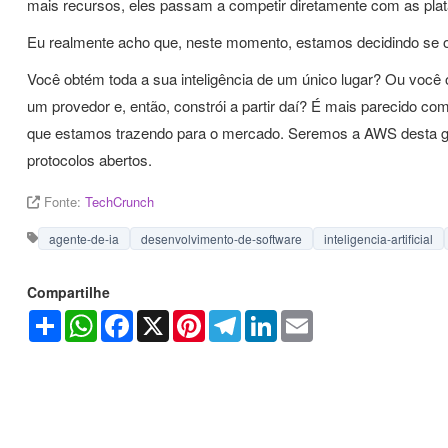
mais recursos, eles passam a competir diretamente com as plata
Eu realmente acho que, neste momento, estamos decidindo se o
Você obtém toda a sua inteligência de um único lugar? Ou você
um provedor e, então, constrói a partir daí? É mais parecido co
que estamos trazendo para o mercado. Seremos a AWS desta ge
protocolos abertos.
Fonte:
TechCrunch
agente-de-ia
desenvolvimento-de-software
inteligencia-artificial
Compartilhe
Share
WhatsApp
Facebook
X
Pinterest
Telegram
LinkedIn
Email