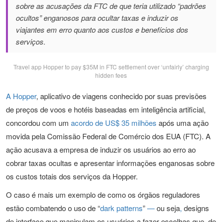
sobre as acusações da FTC de que teria utilizado “padrões
ocultos” enganosos para ocultar taxas e induzir os
viajantes em erro quanto aos custos e benefícios dos
serviços.
Travel app Hopper to pay $35M in FTC settlement over ‘unfairly’ charging
hidden fees
A Hopper
, aplicativo de viagens conhecido por suas previsões
de preços de voos e hotéis baseadas em inteligência artificial,
concordou com um
acordo de US$ 35 milhões
após uma ação
movida pela Comissão Federal de Comércio dos EUA (FTC). A
ação acusava a empresa de induzir os usuários ao erro ao
cobrar taxas ocultas e apresentar informações enganosas sobre
os custos totais dos serviços da Hopper.
O caso é mais um exemplo de como os órgãos reguladores
estão combatendo o uso de “
dark patterns
”
—
ou seja
,
designs
de interface que manipulam os usuários a fazer escolhas que, de