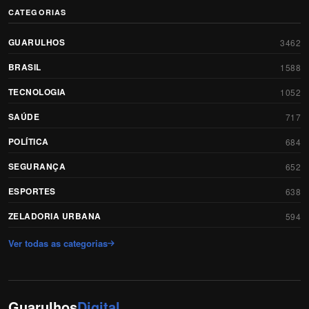
CATEGORIAS
GUARULHOS
3462
BRASIL
1588
TECNOLOGIA
1052
SAÚDE
717
POLÍTICA
684
SEGURANÇA
652
ESPORTES
638
ZELADORIA URBANA
594
Ver todas as categorias
Guarulhos
Digital