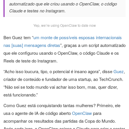
automatizado que ele criou usando o OpenClaw, o código
Claude e testes no Instagram.
Yep, we’re using OpenClaw to date now
Ben Guez tem “
um monte de possíveis esposas internacionais
nas [suas] mensagens diretas
”, graças a um script automatizado
que ele configurou usando o OpenClaw, o código Claude e os
Reels de teste do Instagram.
“Acho isso loucura, tipo, o potencial é insano agora”, disse
Guez
,
criador de conteúdo e fundador de uma startup, ao TechCrunch.
“Não sei se todo mundo vai achar isso bom, mas, quer dizer,
está funcionando.”
Como Guez está conquistando tantas mulheres? Primeiro, ele
usa o agente de IA de código aberto
OpenClaw
para
acompanhar os resultados das partidas da Copa do Mundo.
Após cada jogo, o OpenClaw aciona o Claude para criar e postar