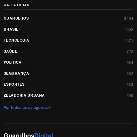
CATEGORIAS
GUARULHOS
3464
BRASIL
1602
TECNOLOGIA
1071
SAÚDE
722
POLÍTICA
684
SEGURANÇA
652
ESPORTES
638
ZELADORIA URBANA
595
Ver todas as categorias
Guarulhos
Digital