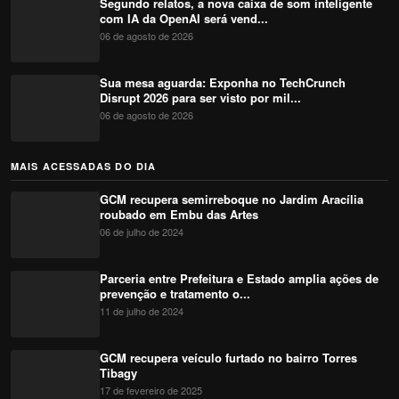
Segundo relatos, a nova caixa de som inteligente
com IA da OpenAI será vend...
06 de agosto de 2026
Sua mesa aguarda: Exponha no TechCrunch
Disrupt 2026 para ser visto por mil...
06 de agosto de 2026
MAIS ACESSADAS DO DIA
GCM recupera semirreboque no Jardim Aracília
roubado em Embu das Artes
06 de julho de 2024
Parceria entre Prefeitura e Estado amplia ações de
prevenção e tratamento o...
11 de julho de 2024
GCM recupera veículo furtado no bairro Torres
Tibagy
17 de fevereiro de 2025