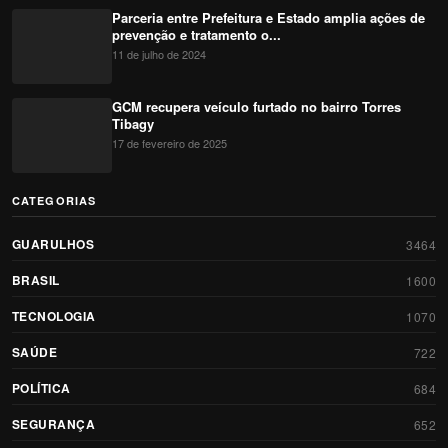
Parceria entre Prefeitura e Estado amplia ações de
prevenção e tratamento o...
11 de julho de 2024
GCM recupera veículo furtado no bairro Torres
Tibagy
17 de fevereiro de 2025
CATEGORIAS
GUARULHOS
3464
BRASIL
1600
TECNOLOGIA
1070
SAÚDE
722
POLÍTICA
684
SEGURANÇA
652