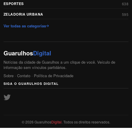
ESPORTES
638
ZELADORIA URBANA
595
Ver todas as categorias
Guarulhos
Digital
Notícias da cidade de Guarulhos a um clique de você. Veículo de
informação sem vínculos partidários.
Sobre
·
Contato
·
Política de Privacidade
SIGA O GUARULHOS DIGITAL
© 2026 Guarulhos
Digital
. Todos os direitos reservados.