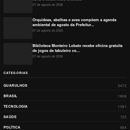
07 de agosto de 2026
Orquídeas, abelhas e aves compõem a agenda
ambiental de agosto da Prefeitur...
07 de agosto de 2026
Biblioteca Monteiro Lobato recebe oficina gratuita
de jogos de tabuleiro co...
07 de agosto de 2026
CATEGORIAS
GUARULHOS
3472
BRASIL
1606
TECNOLOGIA
1081
SAÚDE
725
POLÍTICA
684