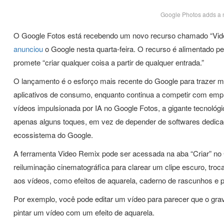
Google Photos adds a n
O Google Fotos está recebendo um novo recurso chamado “Vide
anunciou
o Google nesta quarta-feira. O recurso é alimentado p
promete “criar qualquer coisa a partir de qualquer entrada.”
O lançamento é o esforço mais recente do Google para trazer mais
aplicativos de consumo, enquanto continua a competir com emp
vídeos impulsionada por IA no Google Fotos, a gigante tecnológi
apenas alguns toques, em vez de depender de softwares dedic
ecossistema do Google.
A ferramenta Video Remix pode ser acessada na aba “Criar” no 
reiluminação cinematográfica para clarear um clipe escuro, trocar
aos vídeos, como efeitos de aquarela, caderno de rascunhos e pi
Por exemplo, você pode editar um vídeo para parecer que o gra
pintar um vídeo com um efeito de aquarela.