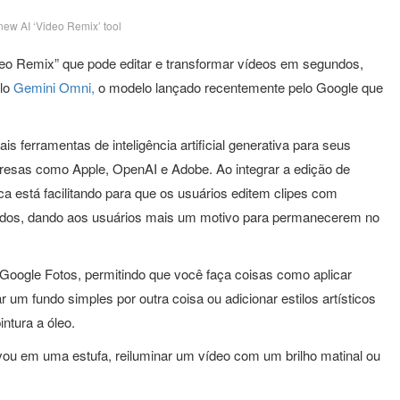
ew AI ‘Video Remix’ tool
o Remix” que pode editar e transformar vídeos em segundos,
elo
Gemini Omni,
o modelo lançado recentemente pelo Google que
 ferramentas de inteligência artificial generativa para seus
resas como Apple, OpenAI e Adobe. Ao integrar a edição de
ca está facilitando para que os usuários editem clipes com
ados, dando aos usuários mais um motivo para permanecerem no
Google Fotos, permitindo que você faça coisas como aplicar
 um fundo simples por outra coisa ou adicionar estilos artísticos
ntura a óleo.
vou em uma estufa, reiluminar um vídeo com um brilho matinal ou