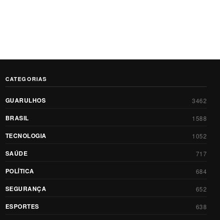
CATEGORIAS
GUARULHOS
3462
BRASIL
1588
TECNOLOGIA
1052
SAÚDE
717
POLÍTICA
684
SEGURANÇA
652
ESPORTES
638