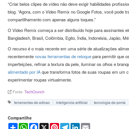
“Criar belos clipes de vídeo não deve exigir habilidades profis
blog. “Agora, com o Video Remix no Google Fotos, você pode 
compartilhamento com apenas alguns toques.”
O Video Remix começa a ser distribuído hoje para assinantes el
Bangladesh, Brasil, Colômbia, Egito, Índia, Indonésia, Japão, Méx
O recurso é o mais recente em uma série de atualizações alimen
recentemente
novas ferramentas de retoque
para permitir que o
imperfeições, refinar a textura da pele, iluminar os olhos e b
alimentado por IA
que transforma fotos de suas roupas em um clo
experimentar roupas virtualmente.
Fonte:
TechCrunch
ferramentas-de-edicao
inteligencia-artificial
tecnologia-de-ponta
Compartilhe
Share
WhatsApp
Facebook
X
Pinterest
Telegram
LinkedIn
Email