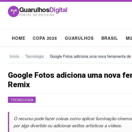
Guarulhos
Digital
PORTAL DE NOTICIAS
HOME
COPA 2026
GUARULHOS
BRASIL
M
Início
›
Tecnologia
›
Google Fotos adiciona uma nova ferramenta d
Google Fotos adiciona uma nova fe
Remix
TECNOLOGIA
O recurso pode fazer coisas como aplicar iluminação cinemat
por algo divertido ou adicionar estilos artísticos a vídeos.