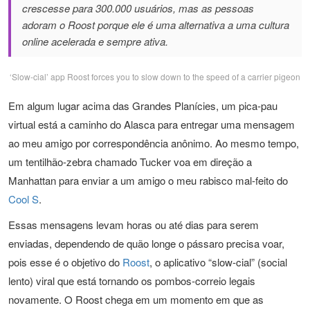
crescesse para 300.000 usuários, mas as pessoas
adoram o Roost porque ele é uma alternativa a uma cultura
online acelerada e sempre ativa.
‘Slow-cial’ app Roost forces you to slow down to the speed of a carrier pigeon
Em algum lugar acima das Grandes Planícies, um pica-pau
virtual está a caminho do Alasca para entregar uma mensagem
ao meu amigo por correspondência anônimo. Ao mesmo tempo,
um tentilhão-zebra chamado Tucker voa em direção a
Manhattan para enviar a um amigo o meu rabisco mal-feito do
Cool S
.
Essas mensagens levam horas ou até dias para serem
enviadas, dependendo de quão longe o pássaro precisa voar,
pois esse é o objetivo do
Roost
, o aplicativo “slow-cial” (social
lento) viral que está tornando os pombos-correio legais
novamente. O Roost chega em um momento em que as