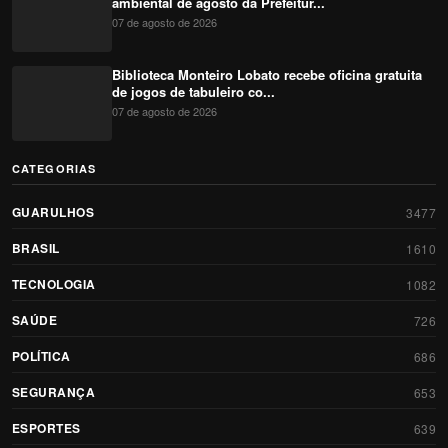
ambiental de agosto da Prefeitur...
07 de agosto de 2026
Biblioteca Monteiro Lobato recebe oficina gratuita
de jogos de tabuleiro co...
07 de agosto de 2026
CATEGORIAS
GUARULHOS
3477
BRASIL
1610
TECNOLOGIA
1082
SAÚDE
726
POLÍTICA
686
SEGURANÇA
653
ESPORTES
639