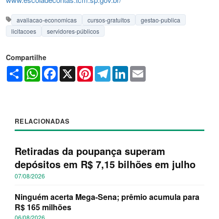
avaliacao-economicas
cursos-gratuitos
gestao-publica
licitacoes
servidores-públicos
Compartilhe
Share
WhatsApp
Facebook
X
Pinterest
Telegram
LinkedIn
Email
RELACIONADAS
Retiradas da poupança superam
depósitos em R$ 7,15 bilhões em julho
07/08/2026
Ninguém acerta Mega-Sena; prêmio acumula para
R$ 165 milhões
06/08/2026