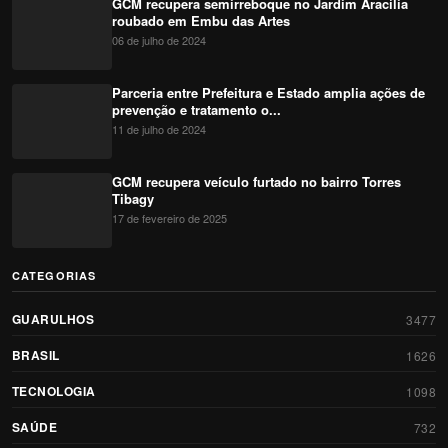
GCM recupera semirreboque no Jardim Aracília
roubado em Embu das Artes
06 de julho de 2024
Parceria entre Prefeitura e Estado amplia ações de
prevenção e tratamento o...
11 de julho de 2024
GCM recupera veículo furtado no bairro Torres
Tibagy
17 de fevereiro de 2025
CATEGORIAS
GUARULHOS
3477
BRASIL
1626
TECNOLOGIA
1098
SAÚDE
732