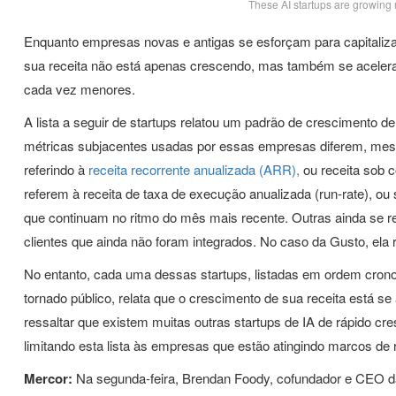
These AI startups are growing r
Enquanto empresas novas e antigas se esforçam para capitalizar s
sua receita não está apenas crescendo, mas também se aceler
cada vez menores.
A lista a seguir de startups relatou um padrão de crescimento de
métricas subjacentes usadas por essas empresas diferem, mes
referindo à
receita recorrente anualizada (ARR),
ou receita sob c
referem à receita de taxa de execução anualizada (run-rate), ou
que continuam no ritmo do mês mais recente. Outras ainda se 
clientes que ainda não foram integrados. No caso da Gusto, ela 
No entanto, cada uma dessas startups, listadas em ordem crono
tornado público, relata que o crescimento de sua receita está 
ressaltar que existem muitas outras startups de IA de rápido 
limitando esta lista às empresas que estão atingindo marcos de
Mercor:
Na segunda-feira, Brendan Foody, cofundador e CEO 