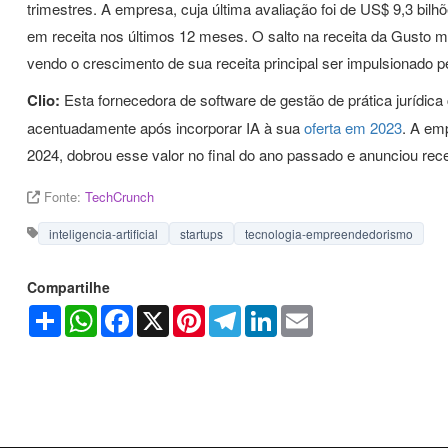
trimestres. A empresa, cuja última avaliação foi de US$ 9,3 bil
em receita nos últimos 12 meses. O salto na receita da Gusto 
vendo o crescimento de sua receita principal ser impulsionado pe
Clio:
Esta fornecedora de software de gestão de prática jurídic
acentuadamente após incorporar IA à sua
oferta em 2023
. A em
2024, dobrou esse valor no final do ano passado e anunciou re
Fonte:
TechCrunch
inteligencia-artificial
startups
tecnologia-empreendedorismo
Compartilhe
Share
WhatsApp
Facebook
X
Pinterest
Telegram
LinkedIn
Email