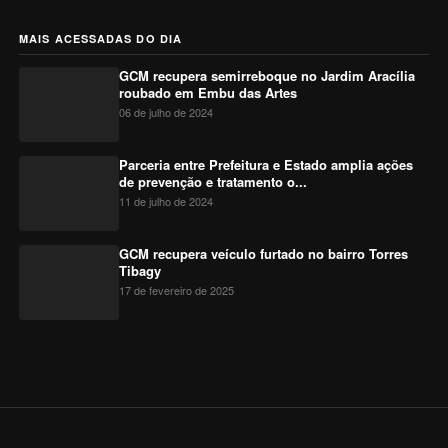
MAIS ACESSADAS DO DIA
GCM recupera semirreboque no Jardim Aracília
roubado em Embu das Artes
06 de julho de 2024
Parceria entre Prefeitura e Estado amplia ações
de prevenção e tratamento o...
11 de julho de 2024
GCM recupera veículo furtado no bairro Torres
Tibagy
17 de fevereiro de 2025