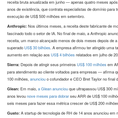
receita bruta anualizada em junho — apenas quatro meses após
anos de existência, que contrata especialistas de domínio para t
execução de US$ 500 milhões em setembro.
Anthropic:
Nos últimos meses, a receita deste fabricante de m
fascinado todo o setor de IA. No final de maio, a Anthropic anun
receita, um marco alcançado menos de dois meses depois de a 
superado
US$ 30 bilhões
. A empresa afirmou ter atingido uma 
aumento em relação aos
US$ 4 bilhões
relatados em julho de 20
Sierra:
Depois de atingir seus primeiros
US$ 100 milhões
em ARR
para atendimento ao cliente voltados para empresas — afirma q
100 milhões,
anunciou
o cofundador e CEO Bret Taylor no final 
Glean:
Em maio,
a Glean anunciou
que ultrapassou US$ 300 mil
anos levou
nove meses para dobrar
seu ARR de US$ 100 milhõe
seis meses para fazer essa métrica crescer de US$ 200 milhõe
Gusto:
A startup de tecnologia de RH de 14 anos anunciou em 