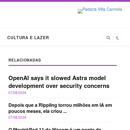
CULTURA E LAZER
RELACIONADAS
OpenAI says it slowed Astra model
development over security concerns
07/08/2026
Depois que a Rippling torrou milhões em IA em
poucos meses, ela criou ...
07/08/2026
O MovinkPad 11 da Wacom é um ponto de