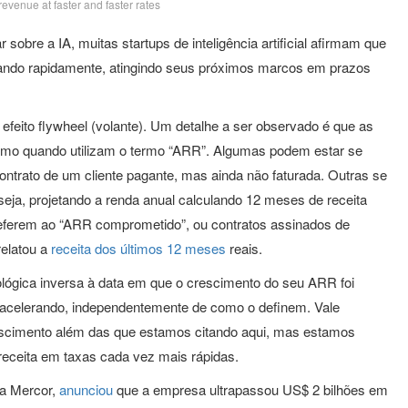
evenue at faster and faster rates
obre a IA, muitas startups de inteligência artificial afirmam que
ando rapidamente, atingindo seus próximos marcos em prazos
 efeito flywheel (volante). Um detalhe a ser observado é que as
mo quando utilizam o termo “ARR”. Algumas podem estar se
ontrato de um cliente pagante, mas ainda não faturada. Outras se
 seja, projetando a renda anual calculando 12 meses de receita
referem ao “ARR comprometido”, ou contratos assinados de
relatou a
receita dos últimos 12 meses
reais.
lógica inversa à data em que o crescimento do seu ARR foi
se acelerando, independentemente de como o definem. Vale
crescimento além das que estamos citando aqui, mas estamos
 receita em taxas cada vez mais rápidas.
da Mercor,
anunciou
que a empresa ultrapassou US$ 2 bilhões em