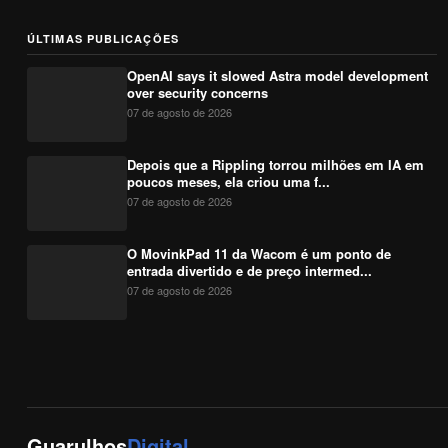
ÚLTIMAS PUBLICAÇÕES
OpenAI says it slowed Astra model development
over security concerns
07 de agosto de 2026
Depois que a Rippling torrou milhões em IA em
poucos meses, ela criou uma f...
07 de agosto de 2026
O MovinkPad 11 da Wacom é um ponto de
entrada divertido e de preço intermed...
07 de agosto de 2026
Guarulhos
Digital