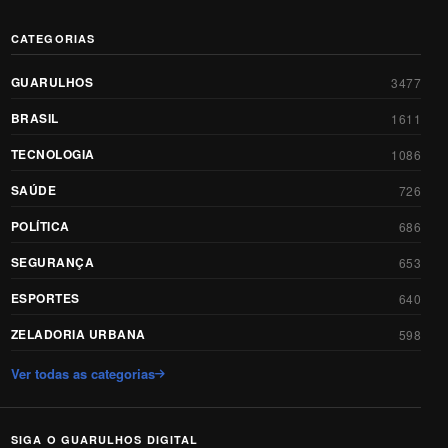
CATEGORIAS
GUARULHOS
3477
BRASIL
1611
TECNOLOGIA
1086
SAÚDE
726
POLÍTICA
686
SEGURANÇA
653
ESPORTES
640
ZELADORIA URBANA
598
Ver todas as categorias
SIGA O GUARULHOS DIGITAL