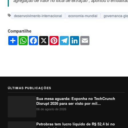
agregação de valor no local de extração", apontou o embaix
desenvolvimento-internacional
economia-mundial
governanca-glo
Compartilhe
Share
WhatsApp
Facebook
X
Pinterest
Telegram
LinkedIn
Email
ÚLTIMAS PUBLICAÇÕES
Sua mesa aguarda: Exponha no TechCrunch
Disrupt 2026 para ser visto por mil...
06 de agosto de 2026
Petrobras tem lucro líquido de R$ 52,4 bi no