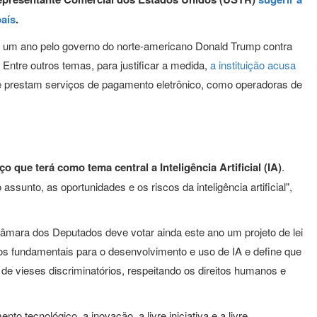
país
.
há um ano pelo governo do norte-americano Donald Trump contra
Entre outros temas, para justificar a medida,
a instituição acusa
 prestam serviços de pagamento eletrônico, como operadoras de
.
o que terá como tema central a Inteligência Artificial (IA)
.
unto, as oportunidades e os riscos da inteligência artificial",
Câmara dos Deputados deve votar ainda este ano um projeto de lei
ios fundamentais para o desenvolvimento e uso de IA e define que
re de vieses discriminatórios, respeitando os direitos humanos e
 tecnológico, a inovação, a livre iniciativa e a livre