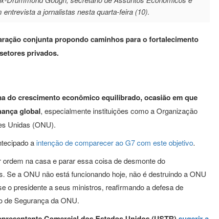
ntrevista a jornalistas nesta quarta-feira (10).
laração conjunta propondo caminhos para o fortalecimento
 setores privados.
tema do crescimento econômico equilibrado, ocasião em que
nança global
, especialmente instituições como a Organização
es Unidas (ONU).
antecipado a
intenção de comparecer ao G7 com este objetivo
.
ar ordem na casa e parar essa coisa de desmonte do
ões. Se a ONU não está funcionando hoje, não é destruindo a ONU
se o presidente a seus ministros, reafirmando a defesa de
ho de Segurança da ONU.
 Representante Comercial dos Estados Unidos (USTR)
sugerir a