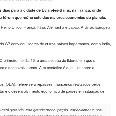
 dias para a cidade de Évian-les-Bains, na França, onde
 o fórum que reúne sete das maiores economias do planeta.
eino Unido, França, Itália, Alemanha e Japão. A União Europeia
 do G7 convidou líderes de outros países importantes, como Índia,
O primeiro, no dia 16, é uma sessão de líderes em que o
para o desenvolvimento. A expectativa é que Lula cobre a
nce
(ODA), refere-se a repasses financeiros realizados pelos
tar e o desenvolvimento econômico de países em situação de
o está gerando uma grande preocupação, especialmente nos
 Fox-Drummond Gough, secretário de Assuntos Econômicos e