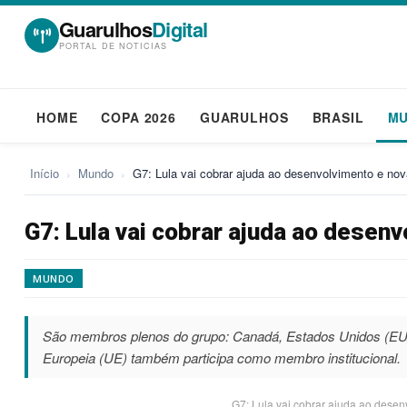
Guarulhos
Digital
PORTAL DE NOTICIAS
HOME
COPA 2026
GUARULHOS
BRASIL
M
Início
›
Mundo
›
G7: Lula vai cobrar ajuda ao desenvolvimento e n
G7: Lula vai cobrar ajuda ao desen
MUNDO
São membros plenos do grupo: Canadá, Estados Unidos (EUA)
Europeia (UE) também participa como membro institucional.
G7: Lula vai cobrar ajuda ao dese