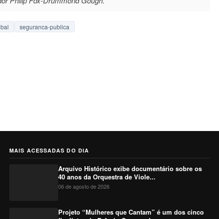
ador Philip Fox-Drummond Gough.
bal
seguranca-publica
MAIS ACESSADAS DO DIA
Arquivo Histórico exibe documentário sobre os
40 anos da Orquestra de Viole...
06 de agosto de 2026
Projeto “Mulheres que Cantam” é um dos cinco