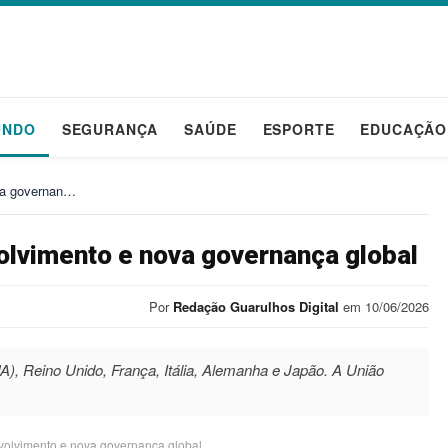
UNDO
SEGURANÇA
SAÚDE
ESPORTE
EDUCAÇÃO
ova governan…
volvimento e nova governança global
Por
Redação Guarulhos Digital
em 10/06/2026
, Reino Unido, França, Itália, Alemanha e Japão. A União
nvolvimento e nova governança global