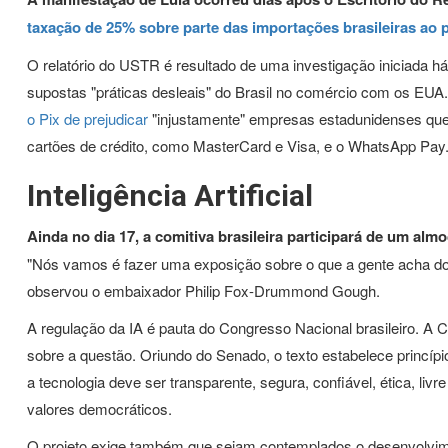
taxação de 25% sobre parte das importações brasileiras ao 
O relatório do USTR é resultado de uma investigação iniciada 
supostas "práticas desleais" do Brasil no comércio com os EUA. 
o Pix de prejudicar
"injustamente" empresas estadunidenses que
cartões de crédito, como MasterCard e Visa, e o WhatsApp Pay
Inteligência Artificial
Ainda no dia 17, a comitiva brasileira participará de um almoç
"Nós vamos é fazer uma exposição sobre o que a gente acha do ass
observou o embaixador Philip Fox-Drummond Gough.
A regulação da IA é pauta do Congresso Nacional brasileiro. A 
sobre a questão. Oriundo do Senado, o texto estabelece princíp
a tecnologia deve ser transparente, segura, confiável, ética, liv
valores democráticos.
O projeto exige também que sejam contemplados o desenvolvimento