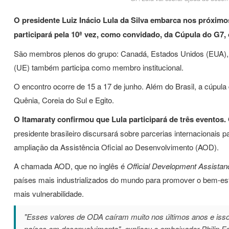
O presidente Luiz Inácio Lula da Silva embarca nos próximos
participará pela 10ª vez, como convidado, da Cúpula do G7,
São membros plenos do grupo: Canadá, Estados Unidos (EUA), R
(UE) também participa como membro institucional.
O encontro ocorre de 15 a 17 de junho. Além do Brasil, a cúpula
Quênia, Coreia do Sul e Egito.
O Itamaraty confirmou que Lula participará de três eventos.
presidente brasileiro discursará sobre parcerias internacionais 
ampliação da Assistência Oficial ao Desenvolvimento (AOD).
A chamada AOD, que no inglês é
Official Development Assista
países mais industrializados do mundo para promover o bem-es
mais vulnerabilidade.
"Esses valores de ODA caíram muito nos últimos anos e iss
países em desenvolvimento", explicou o embaixador Philip