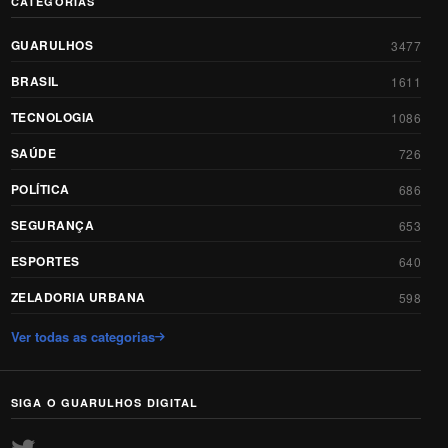
CATEGORIAS
GUARULHOS
3477
BRASIL
1611
TECNOLOGIA
1086
SAÚDE
726
POLÍTICA
686
SEGURANÇA
653
ESPORTES
640
ZELADORIA URBANA
598
Ver todas as categorias
SIGA O GUARULHOS DIGITAL