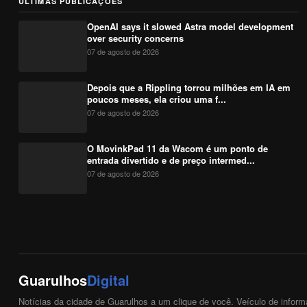
ÚLTIMAS PUBLICAÇÕES
OpenAI says it slowed Astra model development
over security concerns
07 de agosto de 2026
Depois que a Rippling torrou milhões em IA em
poucos meses, ela criou uma f...
07 de agosto de 2026
O MovinkPad 11 da Wacom é um ponto de
entrada divertido e de preço intermed...
07 de agosto de 2026
Guarulhos
Digital
Notícias da cidade de Guarulhos a um clique de você. Veículo de inform