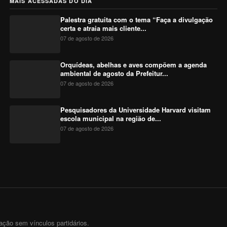
MAIS ACESSADAS DO DIA
Palestra gratuita com o tema “Faça a divulgação
certa e atraia mais cliente...
07 de agosto de 2026
Orquídeas, abelhas e aves compõem a agenda
ambiental de agosto da Prefeitur...
07 de agosto de 2026
Pesquisadores da Universidade Harvard visitam
escola municipal na região de...
07 de agosto de 2026
ação sem vínculos partidários.