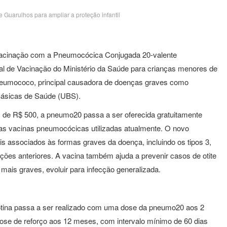
uarulhos para ampliar a proteção infantil
a a vacinação com a Pneumocócica Conjugada 20-valente
al de Vacinação do Ministério da Saúde para crianças menores de
 pneumococo, principal causadora de doenças graves como
Básicas de Saúde (UBS).
s de R$ 500, a pneumo20 passa a ser oferecida gratuitamente
 as vacinas pneumocócicas utilizadas atualmente. O novo
is associados às formas graves da doença, incluindo os tipos 3,
ões anteriores. A vacina também ajuda a prevenir casos de otite
mais graves, evoluir para infecção generalizada.
otina passa a ser realizado com uma dose da pneumo20 aos 2
e de reforço aos 12 meses, com intervalo mínimo de 60 dias