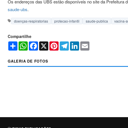
Os endereços das UBS estão disponíveis no site da Prefeitura 
saude-ubs
.
doenças-respiratorias
protecao-infantil
saude-publica
vacina-s
Compartilhe
Share
WhatsApp
Facebook
X
Pinterest
Telegram
LinkedIn
Email
GALERIA DE FOTOS