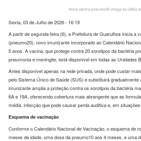
Nova vacina pneumo20 chega às UBSs de G
Sexta, 03 de Julho de 2026 - 16:19
A partir de segunda-feira (6), a Prefeitura de Guarulhos inici
(pneumo20), novo imunizante incorporado ao Calendário Nacion
5 anos. A vacina, que protege contra 20 sorotipos da bactéria
pneumonia e meningite, está disponível em todas as Unidades 
Antes disponível apenas na rede privada, onde pode custar mai
pelo Sistema Único de Saúde (SUS) e substituirá gradualmente
imunizante amplia a proteção contra os sorotipos da bactéria ma
6A e 19A, oferecendo cobertura mais abrangente que as formulaç
média, infecção que pode causar perda auditiva e, em situações 
Esquema de vacinação
Conforme o Calendário Nacional de Vacinação, o esquema de r
meses de idade, uma dose da pneumo10 aos 4 meses, e uma dos