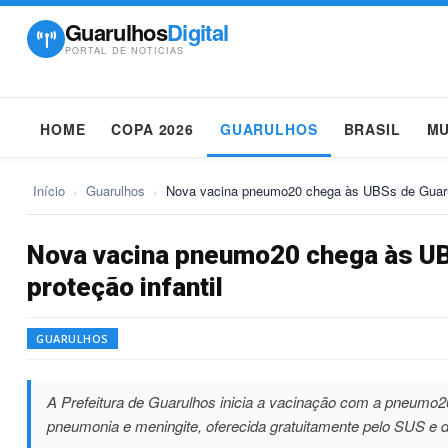
Guarulhos
Digital
PORTAL DE NOTICIAS
HOME
COPA 2026
GUARULHOS
BRASIL
M
Início
›
Guarulhos
›
Nova vacina pneumo20 chega às UBSs de Guaru
Nova vacina pneumo20 chega às UB
proteção infantil
GUARULHOS
A Prefeitura de Guarulhos inicia a vacinação com a pneumo20
pneumonia e meningite, oferecida gratuitamente pelo SUS e 