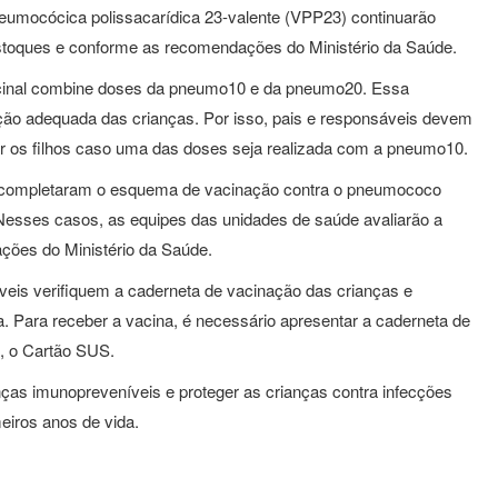
eumocócica polissacarídica 23-valente (VPP23) continuarão
 estoques e conforme as recomendações do Ministério da Saúde.
acinal combine doses da pneumo10 e da pneumo20. Essa
oteção adequada das crianças. Por isso, pais e responsáveis devem
ar os filhos caso uma das doses seja realizada com a pneumo10.
o completaram o esquema de vacinação contra o pneumococo
 Nesses casos, as equipes das unidades de saúde avaliarão a
ções do Ministério da Saúde.
veis verifiquem a caderneta de vacinação das crianças e
 Para receber a vacina, é necessário apresentar a caderneta de
l, o Cartão SUS.
nças imunopreveníveis e proteger as crianças contra infecções
eiros anos de vida.