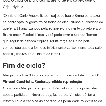
jogo. O chute de Bruno Guimarães foi defendido pelo goleiro
Orjan Nyland.
"O mister [Carlo Ancelotti, técnico] escolheu o Bruno para fazer
as cobranças. A gente treina todos os dias. Nunca fui vaidoso de
querer artilharia. Eu jogo pela equipe e o momento correto era o
Bruno bater. Futebol é isso, você pode errar e acertar. Temos
que seguir de cabeça erguida. Muita força ao Bruno pela
competição que ele fez, que infelizmente vai ser manchada pelo
pênalti", finalizou o artilheiro do Brasil.
Fim de ciclo?
Marquinhos terá 36 anos no próximo mundial da Fifa, em 2030 -
Vincent Carchietta/Reuters/proibida reprodução
O zagueiro Marquinhos, que também falou com os jornalistas
após a partida em Nova Jersey, fez coro a Vinícius Júnior e
reforçou que a escolha do cobrador da penalidade foi decisão da