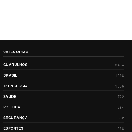
CATEGORIAS
GUARULHOS
3464
BRASIL
1598
TECNOLOGIA
1066
SAÚDE
722
POLÍTICA
684
SEGURANÇA
652
ESPORTES
638