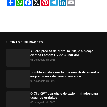
Share
WhatsApp
Facebook
X
Pinterest
Telegram
LinkedIn
Email
ÚLTIMAS PUBLICAÇÕES
A Ford precisa de outro Taurus, e a picape
elétrica Fathom EV de 30 mil dól...
06 de agosto de 2026
Bumble sinaliza um futuro sem deslizamentos
enquanto investe pesado em enco...
06 de agosto de 2026
O ChatGPT traz chats de texto ilimitados para
usuários gratuitos
06 de agosto de 2026