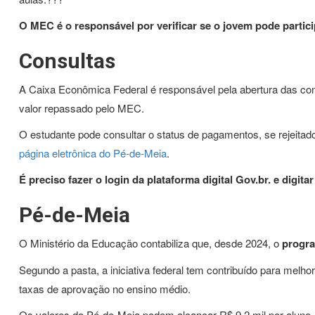
O MEC é o responsável por verificar se o jovem pode partic
Consultas
A Caixa Econômica Federal é responsável pela abertura das c
valor repassado pelo MEC.
O estudante pode consultar o status de pagamentos, se rejeita
página eletrônica do Pé-de-Meia
.
É preciso fazer o login da plataforma digital Gov.br. e digit
Pé-de-Meia
O Ministério da Educação contabiliza que, desde 2024, o
progra
Segundo a pasta, a iniciativa federal tem contribuído para melho
taxas de aprovação no ensino médio.
Os valores do Pé-de-Meia podem alcançar R$ 9,2 mil por aluno, 