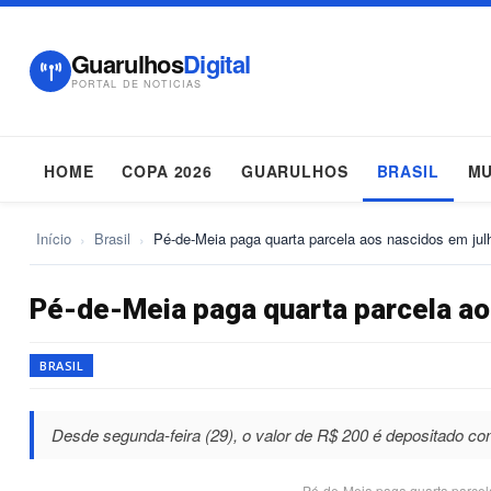
Guarulhos
Digital
PORTAL DE NOTICIAS
HOME
COPA 2026
GUARULHOS
BRASIL
M
Início
›
Brasil
›
Pé-de-Meia paga quarta parcela aos nascidos em ju
Pé-de-Meia paga quarta parcela ao
BRASIL
Desde segunda-feira (29), o valor de R$ 200 é depositado co
Pé-de-Meia paga quarta parcel