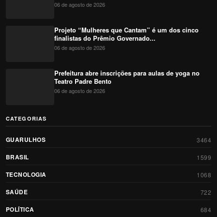
06 de agosto de 2026
Projeto “Mulheres que Cantam” é um dos cinco
finalistas do Prêmio Governado...
06 de agosto de 2026
Prefeitura abre inscrições para aulas de yoga no
Teatro Padre Bento
06 de agosto de 2026
CATEGORIAS
GUARULHOS
3464
BRASIL
1599
TECNOLOGIA
1068
SAÚDE
722
POLÍTICA
684