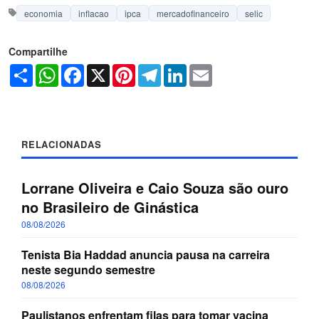
economia
inflacao
ipca
mercadofinanceiro
selic
Compartilhe
Share
WhatsApp
Facebook
X
Pinterest
Telegram
LinkedIn
Email
RELACIONADAS
Lorrane Oliveira e Caio Souza são ouro
no Brasileiro de Ginástica
08/08/2026
Tenista Bia Haddad anuncia pausa na carreira
neste segundo semestre
08/08/2026
Paulistanos enfrentam filas para tomar vacina