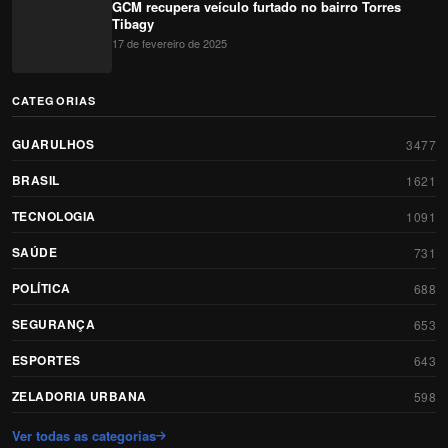
GCM recupera veículo furtado no bairro Torres
Tibagy
17 de fevereiro de 2025
CATEGORIAS
GUARULHOS
3477
BRASIL
1621
TECNOLOGIA
1091
SAÚDE
731
POLÍTICA
688
SEGURANÇA
653
ESPORTES
643
ZELADORIA URBANA
598
Ver todas as categorias