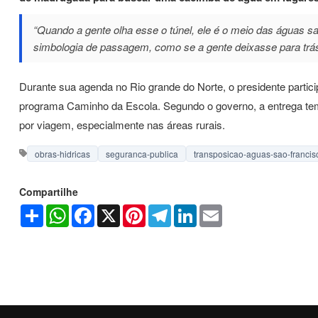
“Quando a gente olha esse o túnel, ele é o meio das águas s
simbologia de passagem, como se a gente deixasse para trá
Durante sua agenda no Rio grande do Norte, o presidente partic
programa Caminho da Escola. Segundo o governo, a entrega tem
por viagem, especialmente nas áreas rurais.
obras-hidricas
seguranca-publica
transposicao-aguas-sao-francis
Compartilhe
Share
WhatsApp
Facebook
X
Pinterest
Telegram
LinkedIn
Email