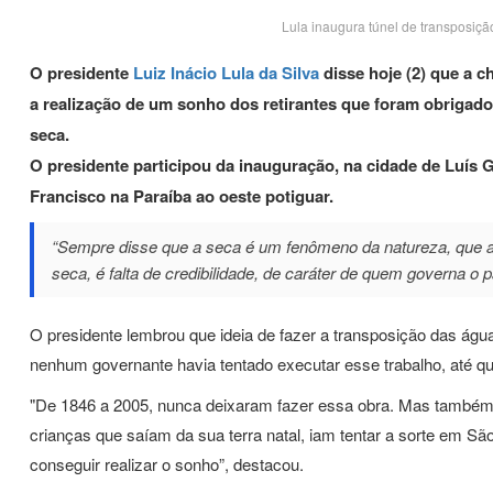
Lula inaugura túnel de transposiç
O presidente
Luiz Inácio Lula da Silva
disse hoje (2) que a 
a realização de um sonho dos retirantes que foram obrigados
seca.
O presidente participou da inauguração, na cidade de Luís 
Francisco na Paraíba ao oeste potiguar.
“Sempre disse que a seca é um fenômeno da natureza, que a 
seca, é falta de credibilidade, de caráter de quem governa o 
O presidente lembrou que ideia de fazer a transposição das ág
nenhum governante havia tentado executar esse trabalho, até que
"De 1846 a 2005, nunca deixaram fazer essa obra. Mas também
crianças que saíam da sua terra natal, iam tentar a sorte em S
conseguir realizar o sonho”, destacou.