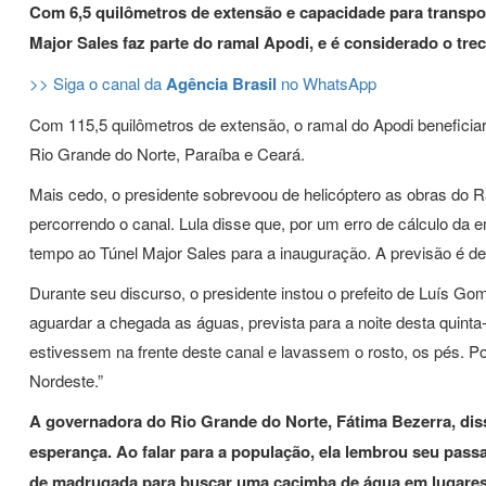
Com 6,5 quilômetros de extensão e capacidade para transpo
Major Sales faz parte do ramal Apodi, e é considerado o tr
>> Siga o canal da
Agência Brasil
no WhatsApp
Com 115,5 quilômetros de extensão, o ramal do Apodi beneficia
Rio Grande do Norte, Paraíba e Ceará.
Mais cedo, o presidente sobrevoou de helicóptero as obras do R
percorrendo o canal. Lula disse que, por um erro de cálculo da
tempo ao Túnel Major Sales para a inauguração. A previsão é de 
Durante seu discurso, o presidente instou o prefeito de Luís G
aguardar a chegada as águas, prevista para a noite desta quinta-
estivessem na frente deste canal e lavassem o rosto, os pés. P
Nordeste.”
A governadora do Rio Grande do Norte, Fátima Bezerra, diss
esperança. Ao falar para a população, ela lembrou seu pass
de madrugada para buscar uma cacimba de água em lugares 