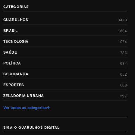
CATEGORIAS
GUARULHOS
3470
BRASIL
1604
TECNOLOGIA
1074
SAÚDE
723
POLÍTICA
684
SEGURANÇA
652
ESPORTES
638
ZELADORIA URBANA
597
Ver todas as categorias
SIGA O GUARULHOS DIGITAL