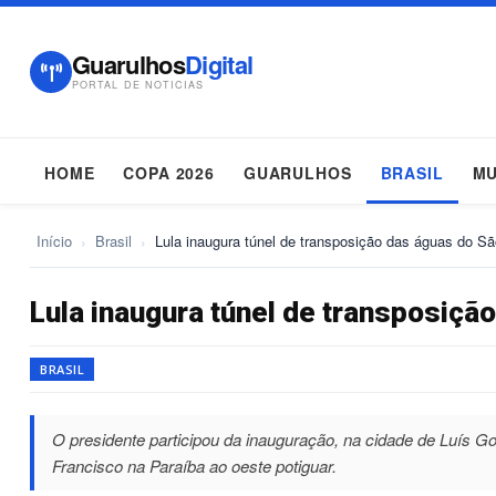
Guarulhos
Digital
PORTAL DE NOTICIAS
HOME
COPA 2026
GUARULHOS
BRASIL
M
Início
›
Brasil
›
Lula inaugura túnel de transposição das águas do S
Lula inaugura túnel de transposiçã
BRASIL
O presidente participou da inauguração, na cidade de Luís 
Francisco na Paraíba ao oeste potiguar.