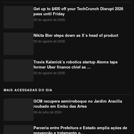
Get up to $400 off your TechCrunch Disrupt 2026
pass until Friday
05 de agosto de 2026
Nikita Bier steps down as X’s head of product
05 de agosto de 2026
Travis Kalanick’s robotics startup Atoms taps
former Uber finance chief as ...
05 de agosto de 2026
MAIS ACESSADAS DO DIA
GCM recupera semirreboque no Jardim Aracília
roubado em Embu das Artes
06 de julho de 2024
Parceria entre Prefeitura e Estado amplia ações de
prevenção e tratamento o...