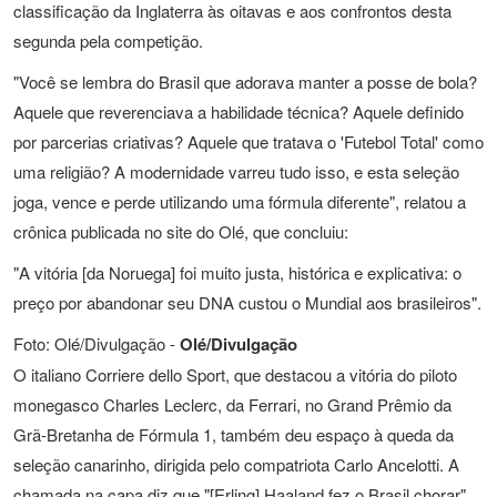
classificação da Inglaterra às oitavas e aos confrontos desta
segunda pela competição.
"Você se lembra do Brasil que adorava manter a posse de bola?
Aquele que reverenciava a habilidade técnica? Aquele definido
por parcerias criativas? Aquele que tratava o 'Futebol Total' como
uma religião? A modernidade varreu tudo isso, e esta seleção
joga, vence e perde utilizando uma fórmula diferente", relatou a
crônica publicada no site do Olé, que concluiu:
"A vitória [da Noruega] foi muito justa, histórica e explicativa: o
preço por abandonar seu DNA custou o Mundial aos brasileiros".
Foto: Olé/Divulgação -
Olé/Divulgação
O italiano Corriere dello Sport, que destacou a vitória do piloto
monegasco Charles Leclerc, da Ferrari, no Grand Prêmio da
Grã-Bretanha de Fórmula 1, também deu espaço à queda da
seleção canarinho, dirigida pelo compatriota Carlo Ancelotti. A
chamada na capa diz que "[Erling] Haaland fez o Brasil chorar",