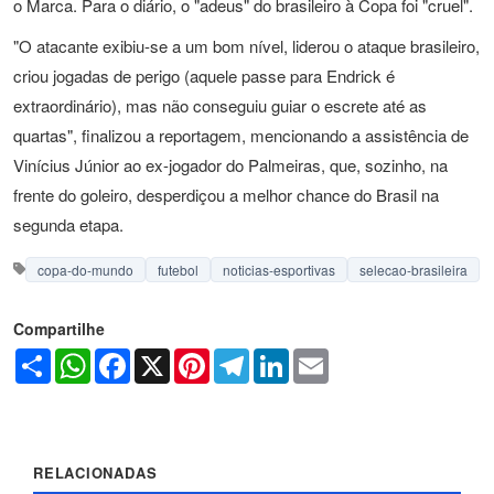
o Marca. Para o diário, o "adeus" do brasileiro à Copa foi "cruel".
"O atacante exibiu-se a um bom nível, liderou o ataque brasileiro,
criou jogadas de perigo (aquele passe para Endrick é
extraordinário), mas não conseguiu guiar o escrete até as
quartas", finalizou a reportagem, mencionando a assistência de
Vinícius Júnior ao ex-jogador do Palmeiras, que, sozinho, na
frente do goleiro, desperdiçou a melhor chance do Brasil na
segunda etapa.
copa-do-mundo
futebol
noticias-esportivas
selecao-brasileira
Compartilhe
Share
WhatsApp
Facebook
X
Pinterest
Telegram
LinkedIn
Email
RELACIONADAS