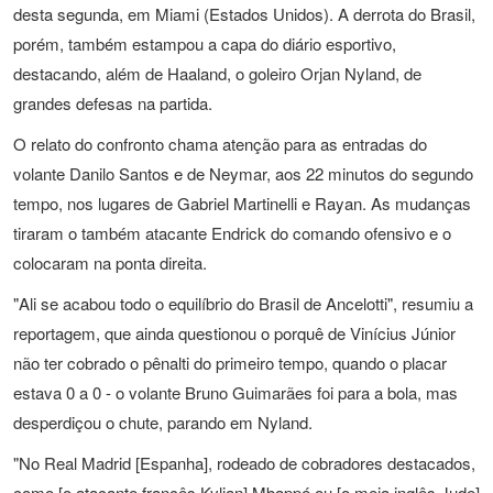
desta segunda, em Miami (Estados Unidos). A derrota do Brasil,
porém, também estampou a capa do diário esportivo,
destacando, além de Haaland, o goleiro Orjan Nyland, de
grandes defesas na partida.
O relato do confronto chama atenção para as entradas do
volante Danilo Santos e de Neymar, aos 22 minutos do segundo
tempo, nos lugares de Gabriel Martinelli e Rayan. As mudanças
tiraram o também atacante Endrick do comando ofensivo e o
colocaram na ponta direita.
"Ali se acabou todo o equilíbrio do Brasil de Ancelotti", resumiu a
reportagem, que ainda questionou o porquê de Vinícius Júnior
não ter cobrado o pênalti do primeiro tempo, quando o placar
estava 0 a 0 - o volante Bruno Guimarães foi para a bola, mas
desperdiçou o chute, parando em Nyland.
"No Real Madrid [Espanha], rodeado de cobradores destacados,
como [o atacante francês Kylian] Mbappé ou [o meia inglês Jude]