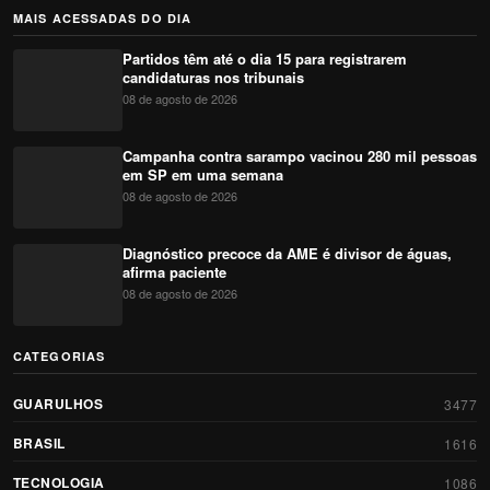
MAIS ACESSADAS DO DIA
Partidos têm até o dia 15 para registrarem
candidaturas nos tribunais
08 de agosto de 2026
Campanha contra sarampo vacinou 280 mil pessoas
em SP em uma semana
08 de agosto de 2026
Diagnóstico precoce da AME é divisor de águas,
afirma paciente
08 de agosto de 2026
CATEGORIAS
GUARULHOS
3477
BRASIL
1616
TECNOLOGIA
1086