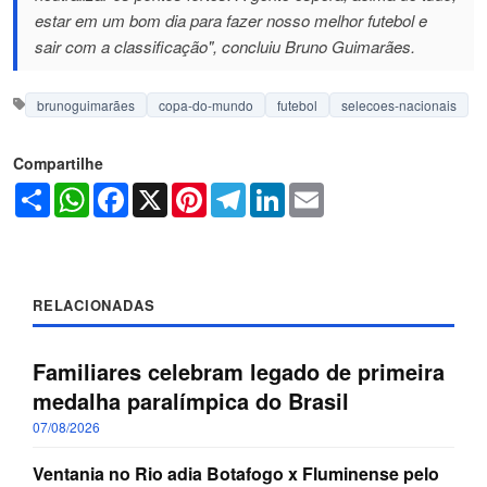
estar em um bom dia para fazer nosso melhor futebol e
sair com a classificação", concluiu Bruno Guimarães.
brunoguimarães
copa-do-mundo
futebol
selecoes-nacionais
Compartilhe
Share
WhatsApp
Facebook
X
Pinterest
Telegram
LinkedIn
Email
RELACIONADAS
Familiares celebram legado de primeira
medalha paralímpica do Brasil
07/08/2026
Ventania no Rio adia Botafogo x Fluminense pelo