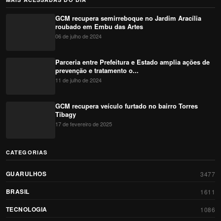
GCM recupera semirreboque no Jardim Aracília
roubado em Embu das Artes
06 de julho de 2024
Parceria entre Prefeitura e Estado amplia ações de
prevenção e tratamento o...
11 de julho de 2024
GCM recupera veículo furtado no bairro Torres
Tibagy
17 de fevereiro de 2025
CATEGORIAS
GUARULHOS
3477
BRASIL
1611
TECNOLOGIA
1086