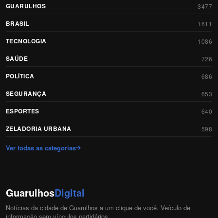
GUARULHOS
3477
BRASIL
1611
TECNOLOGIA
1086
SAÚDE
726
POLÍTICA
686
SEGURANÇA
653
ESPORTES
640
ZELADORIA URBANA
598
Ver todas as categorias
Guarulhos
Digital
Notícias da cidade de Guarulhos a um clique de você. Veículo de
informação sem vínculos partidários.